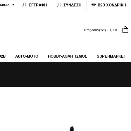
ΕΓΓΡΑΦΗ
ΣΥΝΔΕΣΗ
B2B ΧΟΝΔΡΙΚΗ
GREEK
0 προϊόν(τα) - 0,00€
B2B
AUTO-MOTO
HOBBY-ΑΘΛΗΤΙΣΜΌΣ
SUPERMARKET