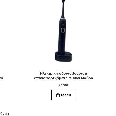
Ηλεκτρική οδοντόβουρτσα
κό
επαναφορτιζόμενη MJ058 Μαύρο
24,30€
ΚΑΛΆΘΙ
ϊόντα