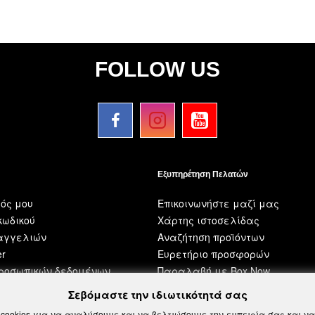
FOLLOW US
Εξυπηρέτηση Πελατών
ός μου
Επικοινωνήστε μαζί μας
ωδικού
Χάρτης ιστοσελίδας
ραγγελιών
Αναζήτηση προϊόντων
er
Ευρετήριο προσφορών
προσωπικών δεδομένων
Παραλαβή με Box Now
Σεβόμαστε την ιδιωτικότητά σας
cookies για να αναλύσουμε και να βελτιώσουμε την εμπειρία σας και 