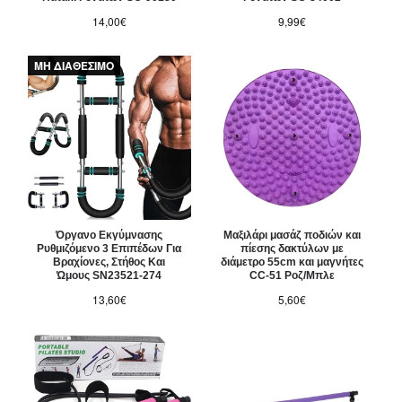
14,00€
9,99€
ΜΗ ΔΙΑΘΕΣΙΜΟ
Όργανο Εκγύμνασης
Μαξιλάρι μασάζ ποδιών και
Ρυθμιζόμενο 3 Επιπέδων Για
πίεσης δακτύλων με
Βραχίονες, Στήθος Και
διάμετρο 55cm και μαγνήτες
Ώμους SN23521-274
CC-51 Ροζ/Μπλε
13,60€
5,60€