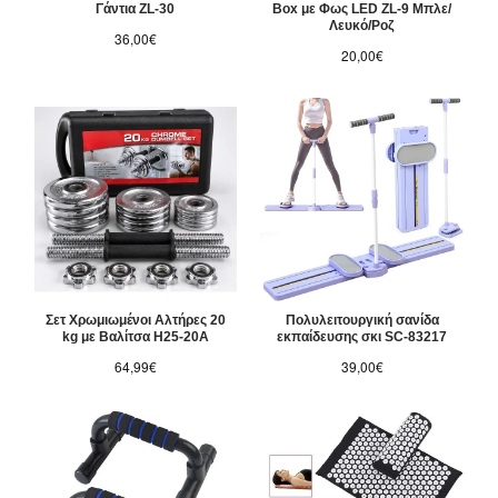
Γάντια ZL-30
Box με Φως LED ZL-9 Μπλε/
Λευκό/Ροζ
36,00€
20,00€
Σετ Χρωμιωμένοι Αλτήρες 20
Πολυλειτουργική σανίδα
kg με Βαλίτσα H25-20A
εκπαίδευσης σκι SC-83217
64,99€
39,00€