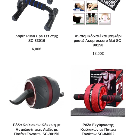
Λαβές Push Ups Σετ 2τμχ
Ανατομικό χαλί και μαξιλάρι
SC-83016
μασαζ Acupressure Mat SC-
90150
6,00€
13,00€
Ρόδα Κοιλιακών Κόκκινη με
Ρόδα Εκγύμνασης
Αντιολισθητικές Λαβές με
Κοιλιακών με Πατάκι
Πατάκι Γονάτων SC-90150
Γονάτων SC-84002