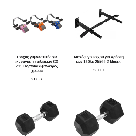
Τροχός γυμναστικής για
Μονόζυγο Τοίχου για Χρήστη
εκγύμναση κοιλιακών CX-
έως 130kg 25566-2 Μαύρο
215 Πορτοκαλί/μπλε/ροζ
25,30€
χρώμα
21,08€