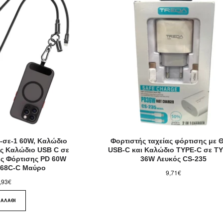
2-σε-1 60W, Καλώδιο
Φορτιστής ταχείας φόρτισης με 
ς Καλώδιο USB C σε
USB-C και Καλώδιο TYPE-C σε T
ς Φόρτισης PD 60W
36W Λευκός CS-235
068C-C Μαύρο
9,71€
,93€
ΚΑΛΆΘΙ