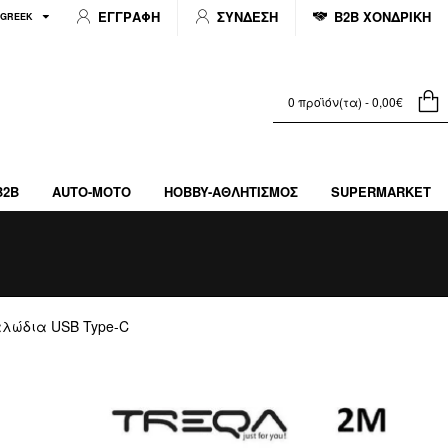
ΕΓΓΡΑΦΗ
ΣΥΝΔΕΣΗ
B2B ΧΟΝΔΡΙΚΗ
GREEK
0 προϊόν(τα) - 0,00€
B2B
AUTO-MOTO
HOBBY-ΑΘΛΗΤΙΣΜΌΣ
SUPERMARKET
λώδια USB Type-C