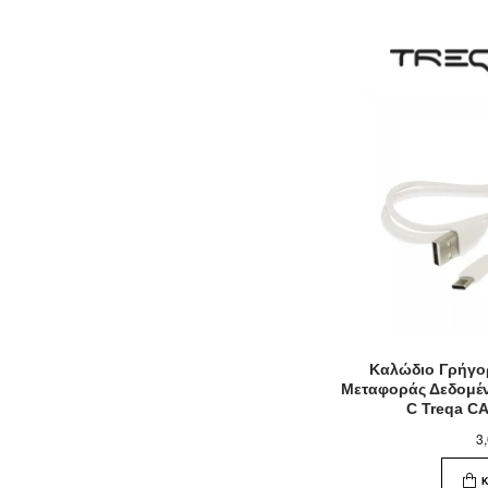
Καλώδιο Γρήγο
Μεταφοράς Δεδομέ
C Treqa C
3