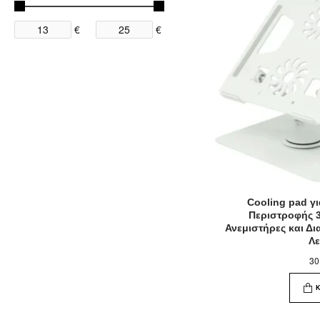
€
€
Cooling pad γι
Περιστροφής 
Ανεμιστήρες και Δι
Λ
30