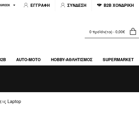
ΕΓΓΡΑΦΗ
ΣΥΝΔΕΣΗ
B2B ΧΟΝΔΡΙΚΗ
GREEK
0 προϊόν(τα) - 0,00€
B2B
AUTO-MOTO
HOBBY-ΑΘΛΗΤΙΣΜΌΣ
SUPERMARKET
ις Laptop