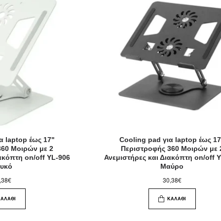
α laptop έως 17"
Cooling pad για laptop έως 1
360 Μοιρών με 2
Περιστροφής 360 Μοιρών με 
ακόπτη on/off YL-906
Ανεμιστήρες και Διακόπτη on/off 
ευκό
Μαύρο
,38€
30,38€
ΚΑΛΆΘΙ
ΚΑΛΆΘΙ