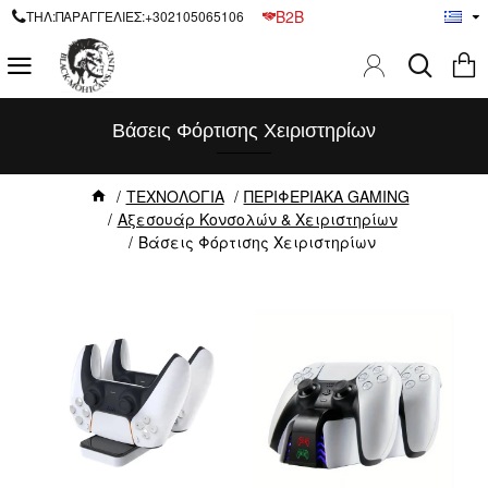
B2B
ΤΗΛ:ΠΑΡΑΓΓΕΛΙΕΣ:+302105065106
Βάσεις Φόρτισης Χειριστηρίων
ΤΕΧΝΟΛΟΓΙΑ
ΠΕΡΙΦΕΡΙΑΚΑ GAMING
Αξεσουάρ Κονσολών & Χειριστηρίων
Βάσεις Φόρτισης Χειριστηρίων