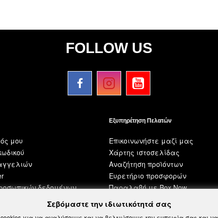
FOLLOW US
Εξυπηρέτηση Πελατών
ός μου
Επικοινωνήστε μαζί μας
ωδικού
Χάρτης ιστοσελίδας
ραγγελιών
Αναζήτηση προϊόντων
er
Ευρετήριο προσφορών
προσωπικών δεδομένων
Παραλαβή με Box Now
Σεβόμαστε την ιδιωτικότητά σας
cookies για να αναλύσουμε και να βελτιώσουμε την εμπειρία σας και 