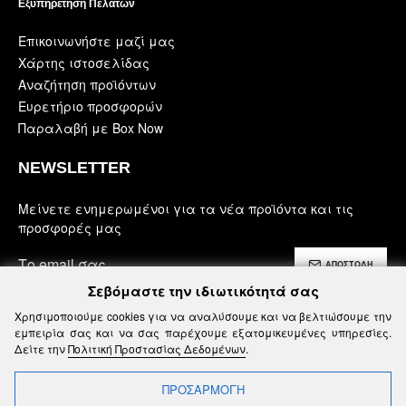
Εξυπηρέτηση Πελατών
Επικοινωνήστε μαζί μας
Χάρτης ιστοσελίδας
Αναζήτηση προϊόντων
Ευρετήριο προσφορών
Παραλαβή με Box Now
NEWSLETTER
Μείνετε ενημερωμένοι για τα νέα προϊόντα και τις
προσφορές μας
ΑΠΟΣΤΟΛΗ
Σεβόμαστε την ιδιωτικότητά σας
Έχω διαβάσει και αποδέχομαι τους
Χρησιμοποιούμε cookies για να αναλύσουμε και να βελτιώσουμε την
Ασφάλεια, Όροι Χρήσης & Προϋποθέσεις
εμπειρία σας και να σας παρέχουμε εξατομικευμένες υπηρεσίες.
Δείτε την
Πολιτική Προστασίας Δεδομένων
.
ΠΡΟΣΑΡΜΟΓΗ