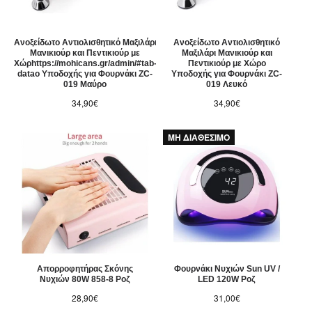
Ανοξείδωτο Αντιολισθητικό Μαξιλάρι
Ανοξείδωτο Αντιολισθητικό
Μανικιούρ και Πεντικιούρ με
Μαξιλάρι Μανικιούρ και
Χώρhttps://mohicans.gr/admin/#tab-
Πεντικιούρ με Χώρο
dataο Υποδοχής για Φουρνάκι ZC-
Υποδοχής για Φουρνάκι ZC-
019 Μαύρο
019 Λευκό
34,90€
34,90€
ΜΗ ΔΙΑΘΕΣΙΜΟ
Απορροφητήρας Σκόνης
Φουρνάκι Νυχιών Sun UV /
Νυχιών 80W 858-8 Ροζ
LED 120W Ροζ
28,90€
31,00€