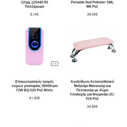
12τμχ 125440-05
Portable Nail Polisher SML
Πολύχρωμο
M6 Ροζ
3,10€
39,00€
Επαγγελματικός τροχός
Ανοξείδωτο Αντιολισθητικό
νυχιών μπαταρίας 30000rpm
Μαξιλάρι Μανικιούρ και
72W BQ-520 Ροζ-Μπλε
Πεντικιούρ με Χώρο
Υποδοχής για Φουρνάκι ZC-
41,00€
019 Ροζ
34,90€