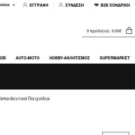
ΕΓΓΡΑΦΗ
ΣΥΝΔΕΣΗ
B2B ΧΟΝΔΡΙΚΗ
GREEK
0 προϊόν(τα) - 0,00€
B2B
AUTO-MOTO
HOBBY-ΑΘΛΗΤΙΣΜΌΣ
SUPERMARKET
Εκπαιδευτικά Παιχνίδια