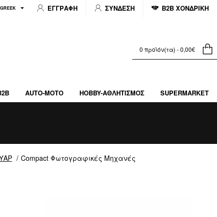
ΕΓΓΡΑΦΗ
ΣΥΝΔΕΣΗ
B2B ΧΟΝΔΡΙΚΗ
GREEK
0 προϊόν(τα) - 0,00€
B2B
AUTO-MOTO
HOBBY-ΑΘΛΗΤΙΣΜΌΣ
SUPERMARKET
ΥΑΡ
Compact Φωτογραφικές Μηχανές