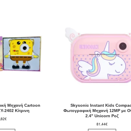
ική Μηχανή Cartoon
Skysonic Instant Kids Compa
Y-2402 Κίτρινη
Φωτογραφική Μηχανή 12MP με Ο
2.4" Unicorn Ροζ
,82€
81,44€