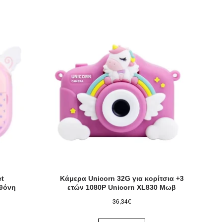
ct
Κάμερα Unicorn 32G για κορίτσια +3
θόνη
ετών 1080P Unicorn XL830 Μωβ
36,34€