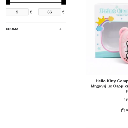
€
€
ΧΡΩΜΑ
Hello Kitty Co
Μηχανή με Θερμικ
49