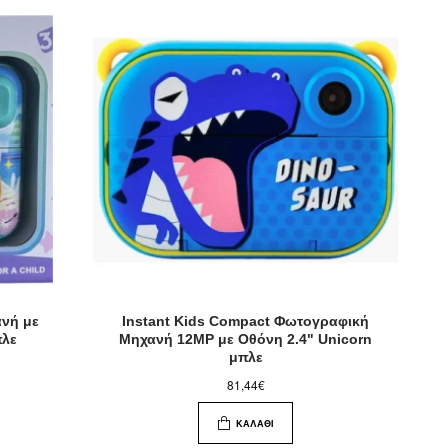
νή με
Instant Kids Compact Φωτογραφική
πλε
Μηχανή 12MP με Οθόνη 2.4" Unicorn
μπλε
81,44€
ΚΑΛΆΘΙ