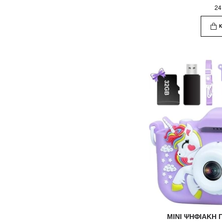
24
MINI ΨHΦΙΑΚΗ 