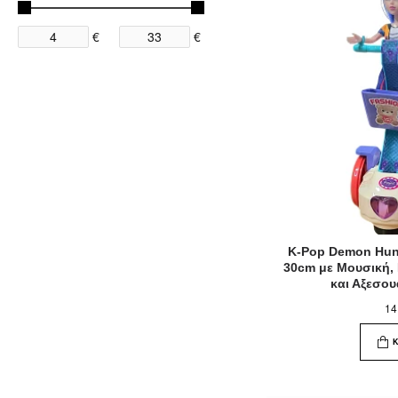
€
€
K-Pop Demon Hunt
30cm με Μουσική,
και Αξεσο
14