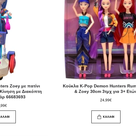
ers Zoey με πατίνι
Κούκλα K-Pop Demon Hunters Rumi
 Κίνηση με Διακόπτη
& Zoey 30cm 3τμχ για 3+ Ετώ
υάρ 66683693
24,99€
,99€
ΚΑΛΆΘΙ
ΚΑΛΆΘΙ