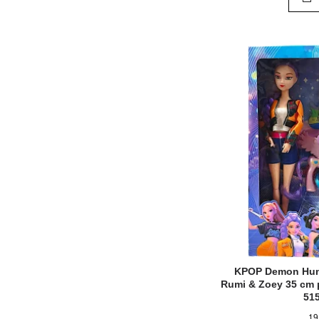
KPOP Demon Hunt
Rumi & Ζoey 35 cm 
51
19