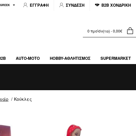
ΕΓΓΡΑΦΗ
ΣΥΝΔΕΣΗ
B2B ΧΟΝΔΡΙΚΗ
GREEK
0 προϊόν(τα) - 0,00€
B2B
AUTO-MOTO
HOBBY-ΑΘΛΗΤΙΣΜΌΣ
SUPERMARKET
ουάρ
Κούκλες