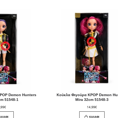
KPOP Demon Hunters
Κούκλα Φιγούρα KPOP Demon Hu
cm 51548-1
Mira 32cm 51548-3
,99€
14,99€
ΚΑΛΆΘΙ
ΚΑΛΆΘΙ