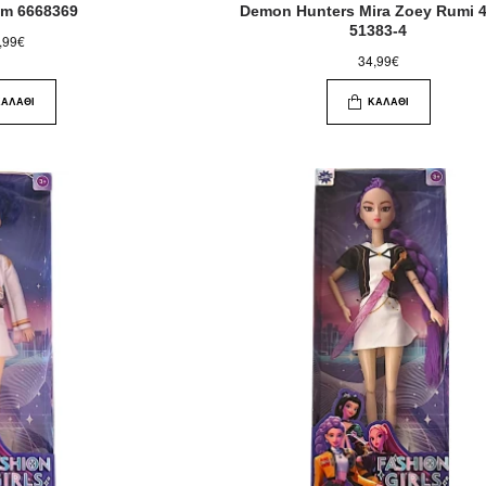
cm 6668369
Demon Hunters Mira Zoey Rumi 
51383-4
,99€
34,99€
ΚΑΛΆΘΙ
ΚΑΛΆΘΙ