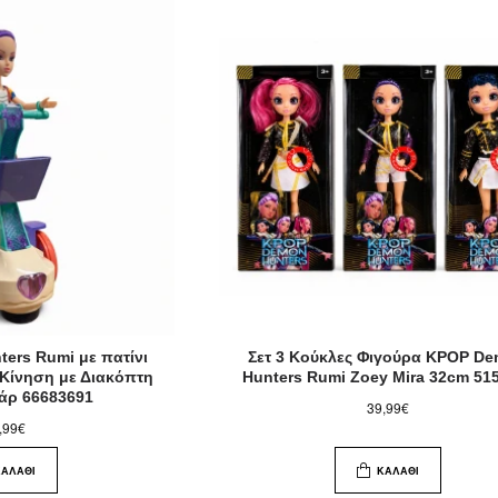
ers Rumi με πατίνι
Σετ 3 Κούκλες Φιγούρα KPOP D
 Κίνηση με Διακόπτη
Hunters Rumi Zoey Mira 32cm 51
υάρ 66683691
39,99€
,99€
ΚΑΛΆΘΙ
ΚΑΛΆΘΙ