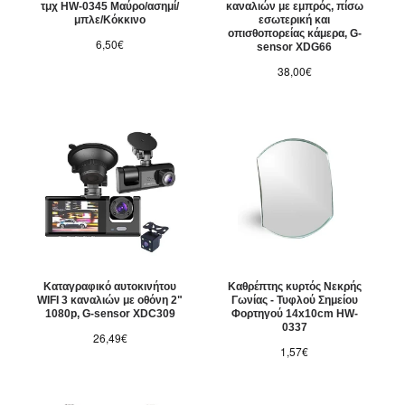
τμχ HW-0345 Μαύρο/ασημί/
καναλιών με εμπρός, πίσω
μπλε/Κόκκινο
εσωτερική και
οπισθοπορείας κάμερα, G-
6,50€
sensor XDG66
38,00€
Καταγραφικό αυτοκινήτου
Καθρέπτης κυρτός Νεκρής
WIFI 3 καναλιών με οθόνη 2"
Γωνίας - Τυφλού Σημείου
1080p, G-sensor XDC309
Φορτηγού 14x10cm HW-
0337
26,49€
1,57€