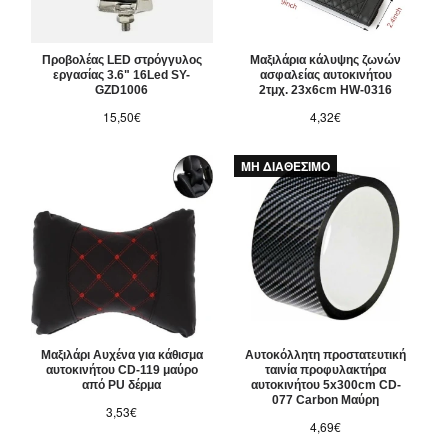
Προβολέας LED στρόγγυλος
Μαξιλάρια κάλυψης ζωνών
εργασίας 3.6" 16Led SY-
ασφαλείας αυτοκινήτου
GZD1006
2τμχ. 23x6cm HW-0316
15,50€
4,32€
ΜΗ ΔΙΑΘΕΣΙΜΟ
Μαξιλάρι Αυχένα για κάθισμα
Αυτοκόλλητη προστατευτική
αυτοκινήτου CD-119 μαύρο
ταινία προφυλακτήρα
από PU δέρμα
αυτοκινήτου 5x300cm CD-
077 Carbon Μαύρη
3,53€
4,69€