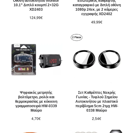
Οθόνη αυτοκινήτου monitor
Εσωτερικός καθρέφτης
10.1” Διπλό κουμπί 2+32G
καταγραφικό με διπλή οθόνη
XD2403
1080p 24εκ. με 2 κάμερες
εγγραφής XD2402
124,99€
49,99€
Ψηφιακός μετρητής
Σετ Καθρέπτες Νεκρής
βολτόμετρο, ρολόι και
Γωνίας - Τυφλού Σημείου
θερμοκρασίας με κόκκινη
Αυτοκινήτου με πλαστικό
γραμματοσειρά HW-0339
περίβλημα 5cm 2τμχ HW-
Μαύρο
0338 Μαύρο
4,70€
2,54€