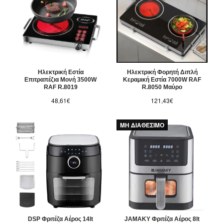
Ηλεκτρική Εστία
Ηλεκτρική Φορητή Διπλή
Επιτραπέζια Μονή 3500W
Κεραμική Εστία 7000W RAF
RAF R.8019
R.8050 Μαύρο
48,61€
121,43€
ΜΗ ΔΙΑΘΕΣΙΜΟ
DSP Φριτέζα Αέρος 14lt
JAMAKY Φριτέζα Αέρος 8lt