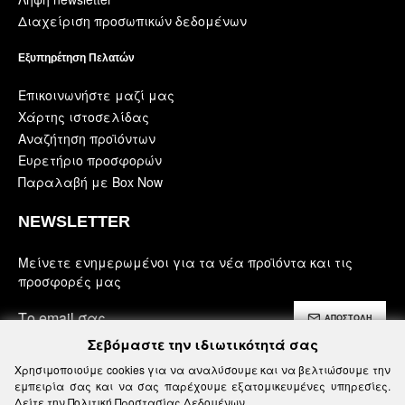
Διαχείριση προσωπικών δεδομένων
Εξυπηρέτηση Πελατών
Επικοινωνήστε μαζί μας
Χάρτης ιστοσελίδας
Αναζήτηση προϊόντων
Ευρετήριο προσφορών
Παραλαβή με Box Now
NEWSLETTER
Μείνετε ενημερωμένοι για τα νέα προϊόντα και τις
προσφορές μας
ΑΠΟΣΤΟΛΗ
Σεβόμαστε την ιδιωτικότητά σας
Έχω διαβάσει και αποδέχομαι τους
Χρησιμοποιούμε cookies για να αναλύσουμε και να βελτιώσουμε την
Ασφάλεια, Όροι Χρήσης & Προϋποθέσεις
εμπειρία σας και να σας παρέχουμε εξατομικευμένες υπηρεσίες.
Δείτε την
Πολιτική Προστασίας Δεδομένων
.