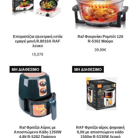
Επιτραπέζια ηλεκτρική εστία
Raf Φουρνάκι Ρομπότ 12lt
εμαγιέ μονή R.8010A RAF
R-5302 Μαύρο
λευκο
39,99€
15,07€
ΜΗ ΔΙΑΘΕΣΙΜΟ
ΜΗ ΔΙΑΘΕΣΙΜΟ
Raf Φριτέζα Αέρος με
RAF Φριτέζα αέρος ψηφιακή
Αποσπώμενο Κάδο 1350W
6,0lt με αποσπώμενο κάδο
4.8lt R-5282 Πράσινo
1500w R-5330W Λευκό