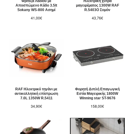
Φριτέζα Λαδιού με
Ηλεκτρική χύτρα
Αποσπώμενο Κάδο 3.5lt
μαγειρέματος 1300W RAF
Sokany WS-800 Ασημί
R.5403O Σομόν
41,00€
43,76€
RAF Ηλεκτρικό τηγάνι με
Φορητή Διπλή Επαγωγική
αντικολλητική επίστρωση
Εστία Μαγειρικής 1800W
7.0L 1350W R.5411
Winning star ST-9676
34,90€
158,00€