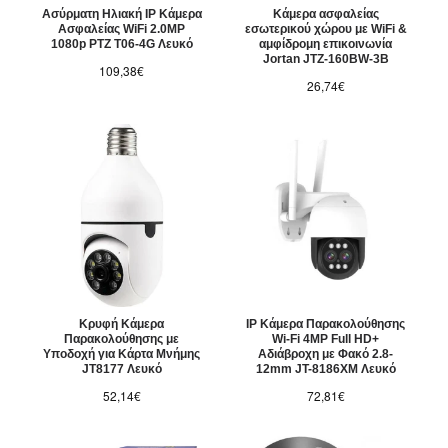
Ασύρματη Ηλιακή IP Κάμερα
Κάμερα ασφαλείας
Ασφαλείας WiFi 2.0MP
εσωτερικού χώρου με WiFi &
1080p PTZ T06-4G Λευκό
αμφίδρομη επικοινωνία
Jortan JTZ-160BW-3B
109,38€
26,74€
Κρυφή Κάμερα
IP Κάμερα Παρακολούθησης
Παρακολούθησης με
Wi-Fi 4MP Full HD+
Υποδοχή για Κάρτα Μνήμης
Αδιάβροχη με Φακό 2.8-
JT8177 Λευκό
12mm JT-8186XM Λευκό
52,14€
72,81€