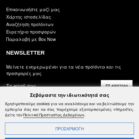
Επικοινωνήστε μαζί μας
Χάρτης ιστοσελίδας
Αναζήτηση προϊόντων
Ευρετήριο προσφορών
Παραλαβή με Box Now
NEWSLETTER
Μείνετε ενημερωμένοι για τα νέα προϊόντα και τις
προσφορές μας
ΑΠΟΣΤΟΛΗ
Σεβόμαστε την ιδιωτικότητά σας
Έχω διαβάσει και αποδέχομαι τους
Χρησιμοποιούμε cookies για να αναλύσουμε και να βελτιώσουμε την
Ασφάλεια, Όροι Χρήσης & Προϋποθέσεις
εμπειρία σας και να σας παρέχουμε εξατομικευμένες υπηρεσίες.
Δείτε την
Πολιτική Προστασίας Δεδομένων
.
ΠΡΟΣΑΡΜΟΓΗ