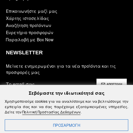
Επικοινωνήστε μαζί μας
Χάρτης ιστοσελίδας
Αναζήτηση προϊόντων
Ευρετήριο προσφορών
Παραλαβή με Box Now
NEWSLETTER
Μείνετε ενημερωμένοι για τα νέα προϊόντα και τις
προσφορές μας
ΑΠΟΣΤΟΛΗ
Σεβόμαστε την ιδιωτικότητά σας
Έχω διαβάσει και αποδέχομαι τους
Χρησιμοποιούμε cookies για να αναλύσουμε και να βελτιώσουμε την
Ασφάλεια, Όροι Χρήσης & Προϋποθέσεις
εμπειρία σας και να σας παρέχουμε εξατομικευμένες υπηρεσίες.
Δείτε την
Πολιτική Προστασίας Δεδομένων
.
ΠΡΟΣΑΡΜΟΓΗ