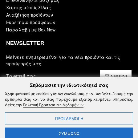
Χάρτης ιστοσελίδας
Αναζήτηση προϊόντων
Ευρετήριο προσφορών
Παραλαβή με Box Now
NEWSLETTER
Μείνετε ενημερωμένοι για τα νέα προϊόντα και τις
προσφορές μας
ΑΠΟΣΤΟΛΗ
Σεβόμαστε την ιδιωτικότητά σας
Έχω διαβάσει και αποδέχομαι τους
Χρησιμοποιούμε cookies για να αναλύσουμε και να βελτιώσουμε την
Ασφάλεια, Όροι Χρήσης & Προϋποθέσεις
εμπειρία σας και να σας παρέχουμε εξατομικευμένες υπηρεσίες.
Δείτε την
Πολιτική Προστασίας Δεδομένων
.
ΠΡΟΣΑΡΜΟΓΗ
t © 2025, Mohicans Black Line, All Rights Reserved | Powered by SB
ΣΥΜΦΩΝΩ
ΦΙΛΤΡΑ