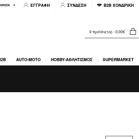
ΕΓΓΡΑΦΗ
ΣΥΝΔΕΣΗ
B2B ΧΟΝΔΡΙΚΗ
GREEK
0 προϊόν(τα) - 0,00€
B2B
AUTO-MOTO
HOBBY-ΑΘΛΗΤΙΣΜΌΣ
SUPERMARKET