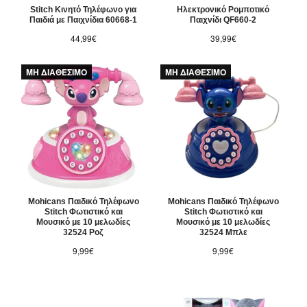
Stitch Κινητό Τηλέφωνο για
Ηλεκτρονικό Ρομποτικό
Παιδιά με Παιχνίδια 60668-1
Παιχνίδι QF660-2
44,99€
39,99€
ΜΗ ΔΙΑΘΕΣΙΜΟ
ΜΗ ΔΙΑΘΕΣΙΜΟ
Mohicans Παιδικό Τηλέφωνο
Mohicans Παιδικό Τηλέφωνο
Stitch Φωτιστικό και
Stitch Φωτιστικό και
Μουσικό με 10 μελωδίες
Μουσικό με 10 μελωδίες
32524 Ροζ
32524 Μπλε
9,99€
9,99€