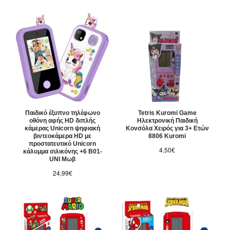
Παιδικό έξυπνο τηλέφωνο
Tetris Kuromi Game
οθόνη αφής HD διπλής
Ηλεκτρονική Παιδική
κάμερας Unicorn ψηφιακή
Κονσόλα Χειρός για 3+ Ετών
βιντεοκάμερα HD με
8806 Kuromi
προστατευτικό Unicorn
4,50€
κάλυμμα σιλικόνης +6 B01-
UNI Μωβ
24,99€