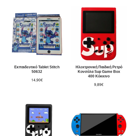
Εκπαιδευτικό Tablet Stitch
Ηλεκτρονική Παιδική Ρετρό
50632
Κονσόλα Sup Game Box
400 Κόκκινο
14,90€
9,89€