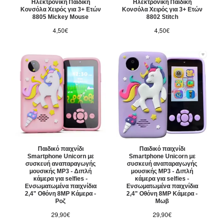
Ηλεκτρονική Παιδική
Ηλεκτρονική Παιδική
Κονσόλα Χειρός για 3+ Ετών
Κονσόλα Χειρός για 3+ Ετών
8805 Mickey Mouse
8802 Stitch
4,50€
4,50€
Παιδικό παιχνίδι
Παιδικό παιχνίδι
Smartphone Unicorn με
Smartphone Unicorn με
συσκευή αναπαραγωγής
συσκευή αναπαραγωγής
μουσικής MP3 - Διπλή
μουσικής MP3 - Διπλή
κάμερα για selfies -
κάμερα για selfies -
Ενσωματωμένα παιχνίδια
Ενσωματωμένα παιχνίδια
2,4" Οθόνη 8MP Κάμερα -
2,4" Οθόνη 8MP Κάμερα -
Ροζ
Μωβ
29,90€
29,90€