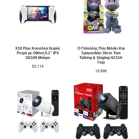
X18 Plus Κονσόλα Χειρός
Ο Γατούλης Που Μιλάει Και
Ρετρό με Οθόνη 5.1" IPS
Τραγουδάει 30cm Tom
SD189 Μαύρο
Talking & Singing H215A
Γκρι
52,11€
19,99€