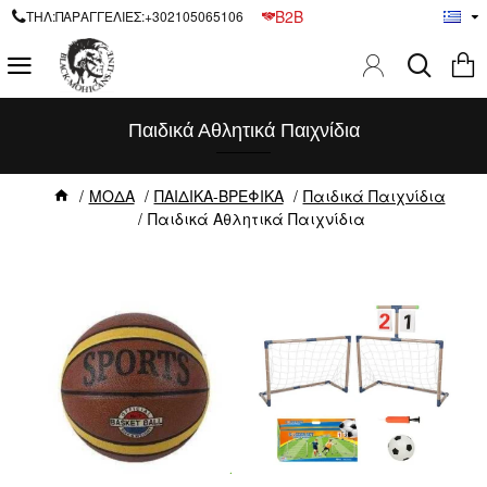
B2B
ΤΗΛ:ΠΑΡΑΓΓΕΛΙΕΣ:+302105065106
Παιδικά Αθλητικά Παιχνίδια
ΜΟΔΑ
ΠΑΙΔΙΚΑ-ΒΡΕΦΙΚΑ
Παιδικά Παιχνίδια
Παιδικά Αθλητικά Παιχνίδια