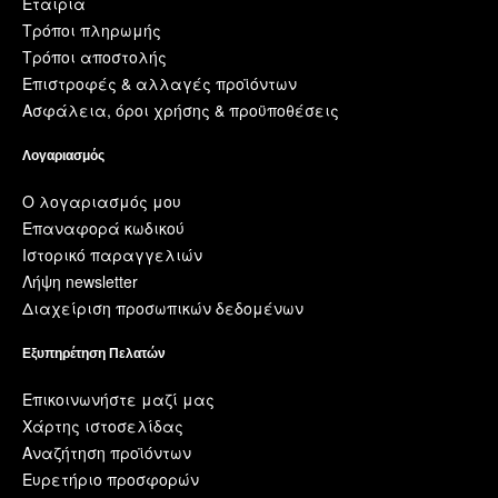
Εταιρία
Τρόποι πληρωμής
Τρόποι αποστολής
Επιστροφές & αλλαγές προϊόντων
Ασφάλεια, όροι χρήσης & προϋποθέσεις
Λογαριασμός
Ο λογαριασμός μου
Επαναφορά κωδικού
Ιστορικό παραγγελιών
Λήψη newsletter
Διαχείριση προσωπικών δεδομένων
Εξυπηρέτηση Πελατών
Επικοινωνήστε μαζί μας
Χάρτης ιστοσελίδας
Αναζήτηση προϊόντων
Ευρετήριο προσφορών