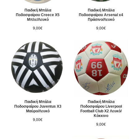
Παιδική Μπάλα
Παιδική Μπάλα
Ποδοσφαίρου Creece X5
Ποδοσφαίρου Arsenal x4
Μπλε/Λευκό
Πράσινο/Λευκό
9,00€
9,00€
Παιδική Μπάλα
Παιδική Μπάλα
Ποδοσφαίρου Juventus Χ3
Ποδοσφαίρου Liverpool
Μαύρο/Λευκό
Football Club Χ2 Λευκό/
Κόκκινο
9,00€
9,00€