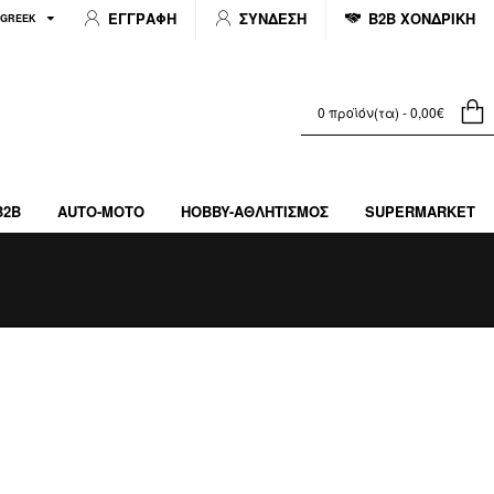
ΕΓΓΡΑΦΗ
ΣΥΝΔΕΣΗ
B2B ΧΟΝΔΡΙΚΗ
GREEK
0 προϊόν(τα) - 0,00€
B2B
AUTO-MOTO
HOBBY-ΑΘΛΗΤΙΣΜΌΣ
SUPERMARKET